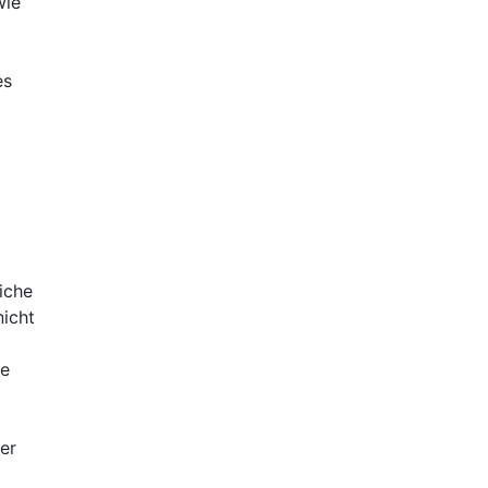
wie
es
iche
nicht
ie
er