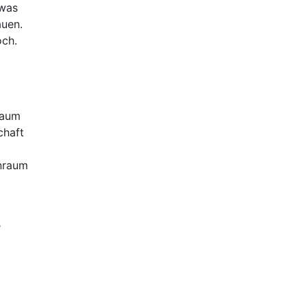
twas
auen.
och.
raum
chaft
hnraum
e