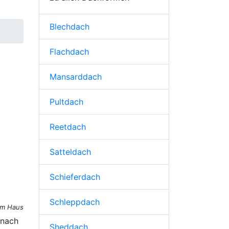
Blechdach
Flachdach
Mansarddach
Pultdach
Reetdach
Satteldach
Schieferdach
Schleppdach
am Haus
 nach
Sheddach