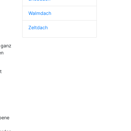
Walmdach
Zeltdach
 ganz
en
t
bene