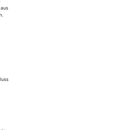
e
 aus
n.
luss