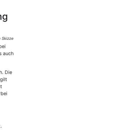
ng
 Skizze
bei
s auch
h. Die
gilt
t
rbei
.