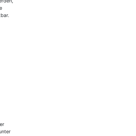
erden,
e
tbar.
er
unter