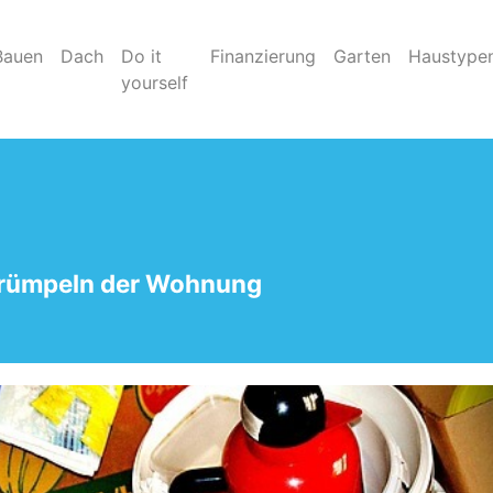
Bauen
Dach
Do it
Finanzierung
Garten
Haustype
yourself
trümpeln der Wohnung