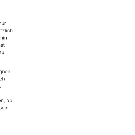
nur
tzlich
hin
hst
zu
ignen
uch
.
en, ob
sein.