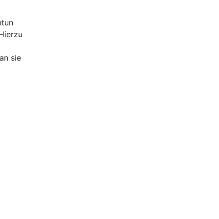
ntun
Hierzu
an sie