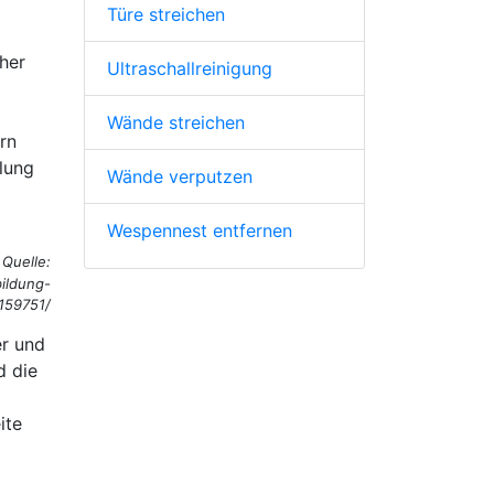
Türe streichen
her
Ultraschallreinigung
Wände streichen
rn
lung
Wände verputzen
Wespennest entfernen
Quelle:
ildung-
159751/
er und
d die
ite