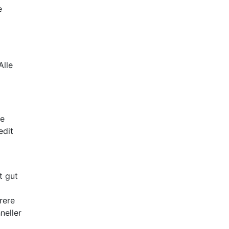
e
Alle
ie
edit
t gut
rere
neller