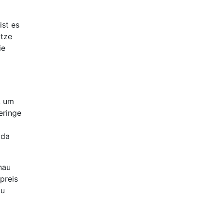
ist es
ätze
ie
, um
eringe
 da
nau
preis
zu