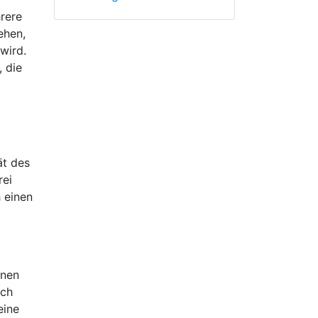
hrere
ehen,
wird.
, die
ät des
rei
 einen
inen
ich
eine