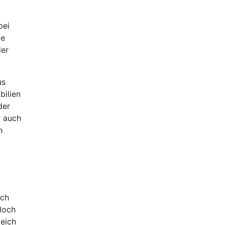
bei
ie
der
us
bilien
der
d auch
h
ich
doch
leich